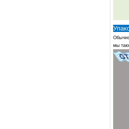
Упако
Обычно
мы так