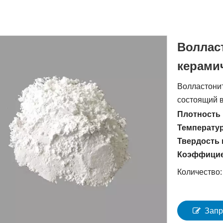
Воллас
керами
Волластони
состоящий в
Плотность 
Температу
Твердость 
Коэффицие
Количество:
Запр