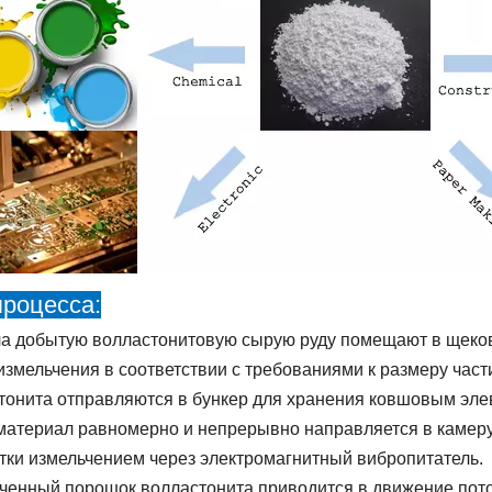
процесса:
а добытую волластонитовую сырую руду помещают в щеко
измельчения в соответствии с требованиями к размеру час
тонита отправляются в бункер для хранения ковшовым эл
материал равномерно и непрерывно направляется в камер
тки измельчением через электромагнитный вибропитатель.
ченный порошок волластонита приводится в движение пото