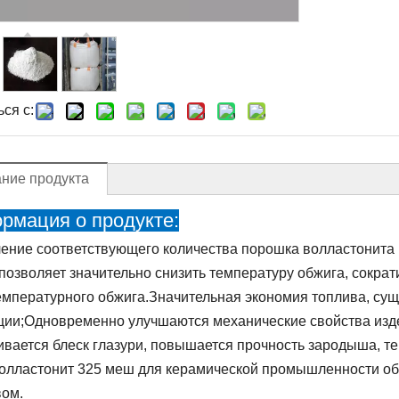
ся с:
ние продукта
рмация о продукте:
ение соответствующего количества порошка волластонита 
позволяет значительно снизить температуру обжига, сократ
емпературного обжига.Значительная экономия топлива, с
ции;Одновременно улучшаются механические свойства изд
ивается блеск глазури, повышается прочность зародыша, т
лластонит 325 меш для керамической промышленности обы
вом.