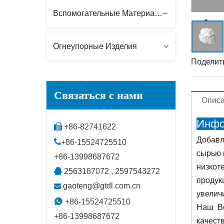
Вспомогательные Материалы
Огнеупорные Изделия
Поделить
Связаться с нами
Описа
Инфо

+86-82741622
Добавл

+86-15524725510
сырью 
+86-13998687672
низкот

2563187072 , 2597543272
продук
gaoteng@gtdl.com.cn

увелич

+86-15524725510
Наш Во
+86-13998687672
качест