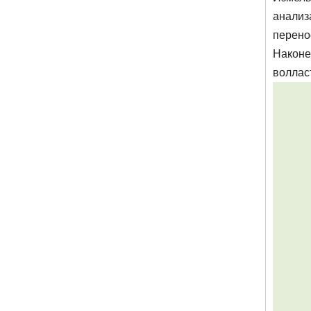
анализ
перено
Наконе
воллас