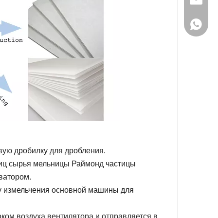
gaoteng
+86-155
вую дробилку для дробления.
тиц сырья мельницы Раймонд частицы
еватором.
у измельчения основной машины для
ком воздуха вентилятора и отправляется в