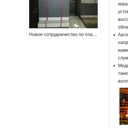
кера
усто
высо
обла
Новое сотрудничество по пластине из карбида кремния со старым клиентом
Авто
напр
каме
служ
Меди
таки
волл