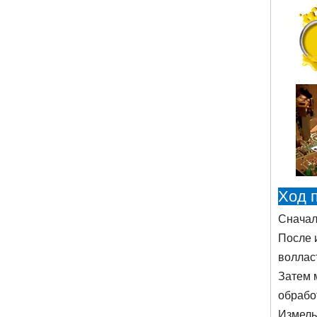
Ход 
Сначал
После 
воллас
Затем 
обрабо
Измель