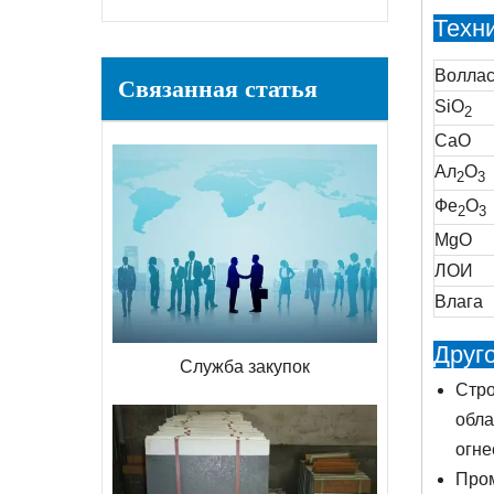
Техн
Воллас
Связанная статья
SiO
2
СаО
Ал
O
2
3
Фе
O
2
3
MgO
ЛОИ
Влага
Друг
Служба закупок
Стро
обла
огне
Пром