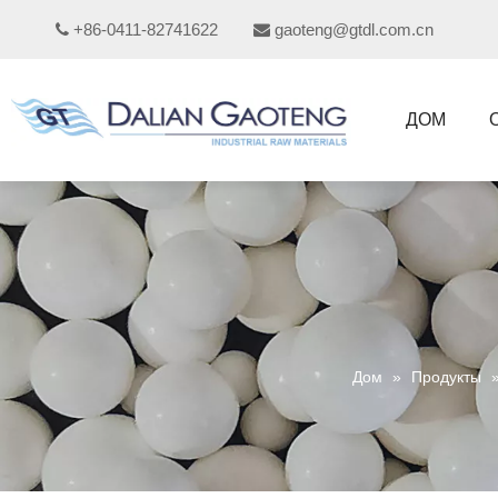
+86-0411-82741622
gaoteng@gtdl.com.cn


ДОМ
Дом
»
Продукты