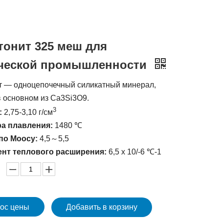
тонит 325 меш для
ческой промышленности
т — одноцепочечный силикатный минерал,
 основном из Ca3Si3O9.
3
:
2,75-3,10 г/см
ра плавления:
1480 ℃
по Моосу:
4,5～5,5
нт теплового расширения:
6,5 х 10/-6 ℃-1
ос цены
Добавить в корзину