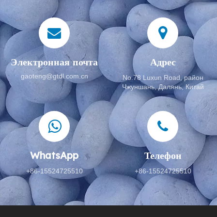
Электронная почта
Адрес
gaoteng@gtdl.com.cn
No.78 Luxun Road, район
Чжуншань, Далянь, Китай
WhatsApp
Телефон
+86-15524725510
+86-15524725510