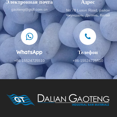
Электронная почта
Адрес
gaoteng@gtdl.com.cn
No.78 Luxun Road, район
Чжуншань, Далянь, Китай
WhatsApp
Телефон
+86-15524725510
+86-15524725510