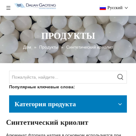
Pусский
ПРОДУКТЫ
Дом
»
Продукты
»
Синтетический криолит
Популярные ключевые слова:
Категория продукта
Синтетический криолит
Алюминат фторида натрия в основном используется при