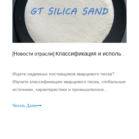
Классификация и использование кварцевого песка
[
Новости отрасли
]
Ищете надежных поставщиков кварцевого песка?
Изучите классификацию кварцевого песка, глобальные
источники, характеристики и промышленное
применение. Получите кварцевый песок высокой
чистоты с индивидуальными размерами и низким
Читать Далее
содержанием железа.