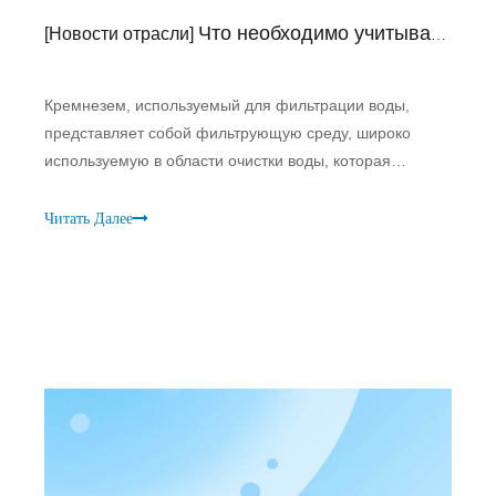
Что необходимо учитывать при выборе кварцевого кварца для фильтрации воды?
[
Новости отрасли
]
Кремнезем, используемый для фильтрации воды,
представляет собой фильтрующую среду, широко
используемую в области очистки воды, которая
помогает удалять из воды взвешенные вещества,
цвета, запахи, бактерии и т. д. Размер частиц
Читать Далее
кремнезема должен соответствовать размеру
подлежащих очистке частиц. фильтруется.Если размер
частиц кремнезема