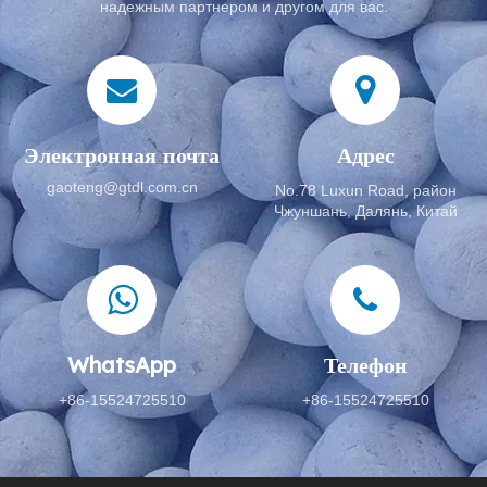
надежным партнером и другом для вас.
Электронная почта
Адрес
gaoteng@gtdl.com.cn
No.78 Luxun Road, район
Чжуншань, Далянь, Китай
WhatsApp
Телефон
+86-15524725510
+86-15524725510