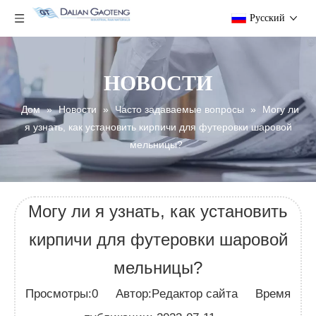
Pусский
НОВОСТИ
Дом
»
Новости
»
Часто задаваемые вопросы
»
Могу ли
я узнать, как установить кирпичи для футеровки шаровой
мельницы?
Могу ли я узнать, как установить
кирпичи для футеровки шаровой
мельницы?
Просмотры:
0
Автор:Pедактор сайта Время