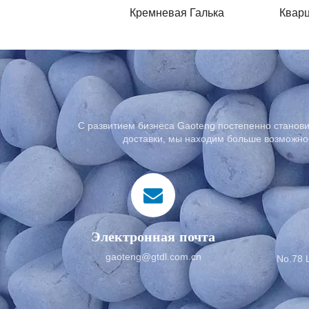
Кремневая Галька
С развитием бизнеса Gaoteng постепенно станови
доставки, мы находим больше возможнос
Электронная почта
gaoteng@gtdl.com.cn
No.78 