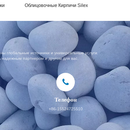
ки
Облицовочные Кирпичи Silex
ены глобальные источники и универсальные услуги
ь надежным партнером и другом для вас.
Телефон
+86-15524725510