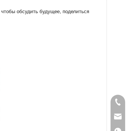
, чтобы обсудить будущее, поделиться
+86-827
gaoteng