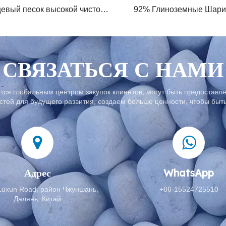
Кварцевый песок высокой чистоты
92% Глиноземные Шари
СВЯЗАТЬСЯ С НАМИ
тся глобальным центром закупок клиентов, могут быть предоставл
тей для будущего развития, создаем больше ценности, чтобы быт
Адрес
WhatsApp
Luxun Road, район Чжуншань,
+86-15524725510
Далянь, Китай