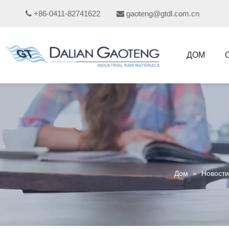
+86-0411-82741622
gaoteng@gtdl.com.cn


ДОМ
Дом
»
Новости