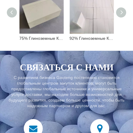
75% Глиноземные Кирпичи
92% Глиноземные Кирпичи
В
СВЯЗАТЬСЯ С НАМИ
С развитием бизнеса Gaoteng постепенно становится
глобальным центром закупок клиентов, могут быть
предоставлены глобальные источники и универсальные
услуги доставки, мы находим больше возможностей для
будущего развития, создаем больше ценности, чтобы быть
надежным партнером и другом для вас.