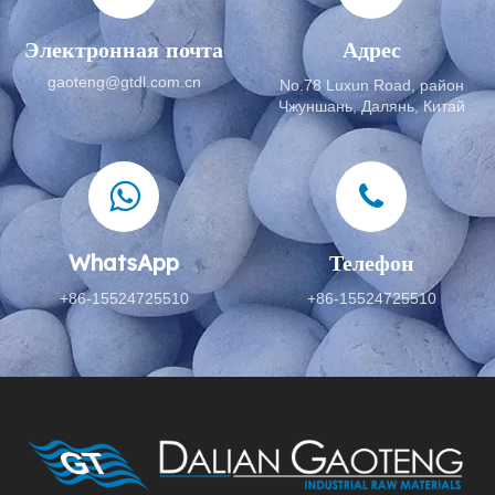
Электронная почта
Адрес
gaoteng@gtdl.com.cn
No.78 Luxun Road, район
Чжуншань, Далянь, Китай
WhatsApp
Телефон
+86-15524725510
+86-15524725510