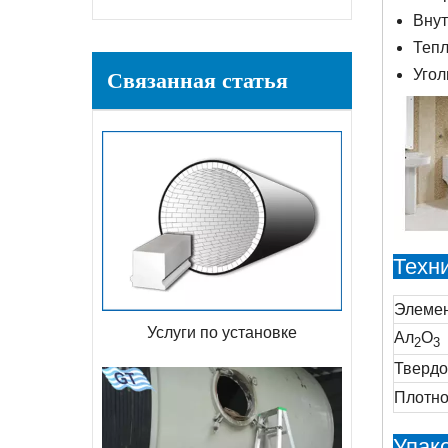
Внут
Тепл
Связанная статья
Угол
Техн
Элеме
Услуги по установке
Ал
O
2
3
Твердо
Плотно
Упако