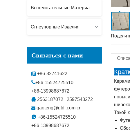
Вспомогательные Материалы
Огнеупорные Изделия
Поделить
Связаться с нами
Описа
Крат

+86-82741622
Керами

+86-15524725510
футеро
+86-13998687672
повыси

2563187072 , 2597543272
широко
gaoteng@gtdl.com.cn

Такой к

+86-15524725510
Футе
+86-13998687672
Обор