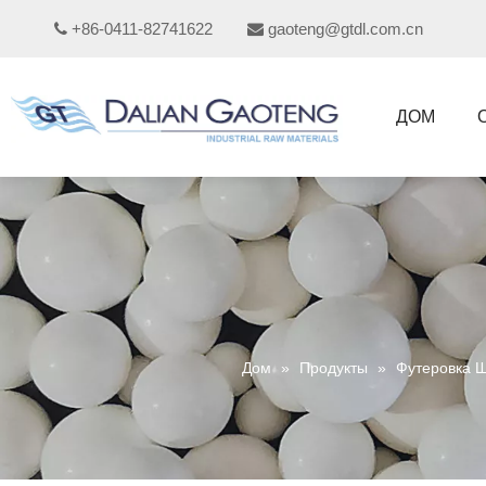
+86-0411-82741622
gaoteng@gtdl.com.cn


ДОМ
Дом
»
Продукты
»
Футеровка 