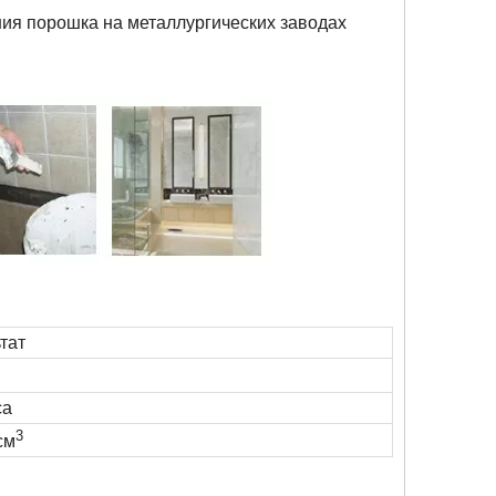
ия порошка на металлургических заводах
тат
са
3
см