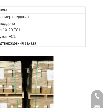
оном
(размер поддона)
 поддоне
 в 1X 20'FCL
футов FCL
одтверждения заказа.
+86-827