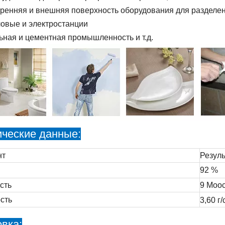
ренняя и внешняя поверхность оборудования для разделен
овые и электростанции
ьная и цементная промышленность и т.д.
ические данные:
нт
Резуль
92 %
сть
9 Моо
сть
3,60 г/
вка: