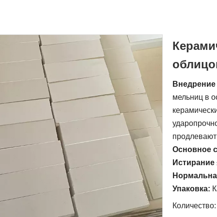
Керами
облицо
Внедрение
мельниц в о
керамически
ударопрочн
продлевают 
Основное 
Истирание
Нормальна
Упаковка:
К
Количество: