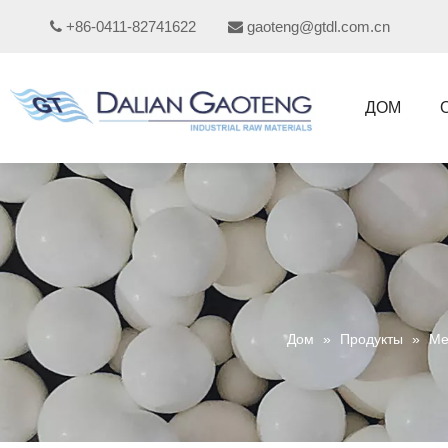
+86-0411-82741622
gaoteng@gtdl.com.cn


ДОМ
Дом
»
Продукты
»
Ме