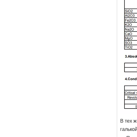
В тех 
галько