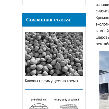
изнаши
снизить
Кремне
Связанная статья
эколог
камней
шаровы
рентаб
Каковы преимущества кремневой гальки, используемой в качестве мелющих тел?