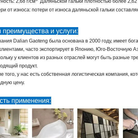
ность: 2,68 г/см
Даляньской гальки плотностью более 2,62 
ри от износа: потери от износа даляньской гальки составляют
 преимущества и услуги:
ания Dalian Gaoteng была основана в 2000 году, имеет бога
клиентами, часто экспортирует в Японию, Юго-Восточную 
ольку у клиентов из разных отраслей могут быть разные т
одящий продукт.
е того, у нас есть собственная логистическая компания, к
дную цену.
сть применения: