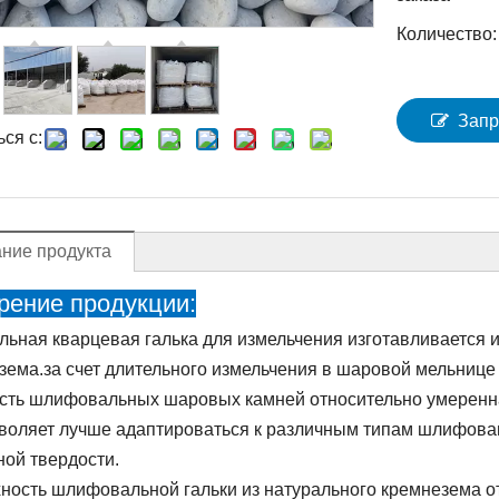
Количество:
Запр
ся с:
ние продукта
рение продукции:
льная кварцевая галька для измельчения изготавливается 
зема.за счет длительного измельчения в шаровой мельнице
сть шлифовальных шаровых камней относительно умеренная
зволяет лучше адаптироваться к различным типам шлифов
ной твердости.
ность шлифовальной гальки из натурального кремнезема от