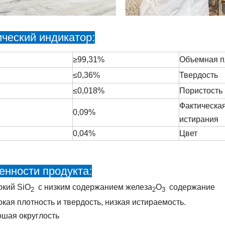
ический индикатор:
≥99,31%
Объемная п
≤0,36%
Твердость
≤0,018%
Пористость
Фактическая
0,09%
истирания
0,04%
Цвет
енности продукта:
кий SiO
с низким содержанием железа
O
содержание
2
2
3
кая плотность и твердость, низкая истираемость.
шая округлость