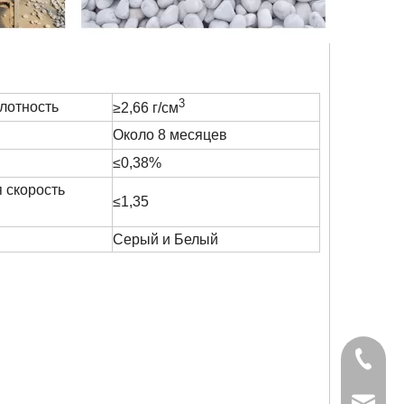
3
лотность
≥2,66 г/см
Около 8 месяцев
≤0,38%
 скорость
≤1,35
Серый и Белый
+86-827