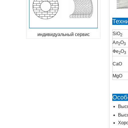
Техн
SiO
индивидуальный сервис
2
Ал
O
2
3
Фе
O
2
3
СаО
MgO
Особ
Высо
Высо
Хоро