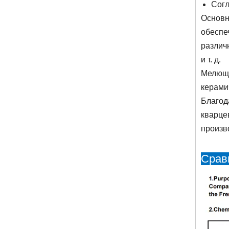
Сог
Основн
обеспе
различ
и т. д.
Мелющи
керами
Благод
кварце
произв
Срав