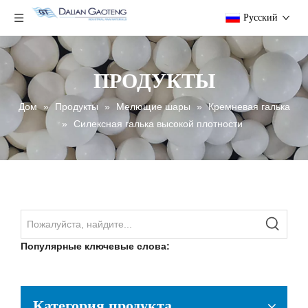
Pусский
ПРОДУКТЫ
Дом
»
Продукты
»
Мелющие шары
»
Кремневая галька
»
Силексная галька высокой плотности
Популярные ключевые слова:
Категория продукта