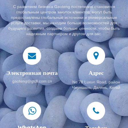
С развитием бизнеса Gaoteng постепенно становится
глобальным центром закупок клиентов, могут быть
предоставлены глобальные источники и универсальные
услуги доставки, мы находим больше возможностей для
будущего развития, создаем больше ценности, чтобы быть
надежным партнером и другом для вас.
Электронная почта
Адрес
gaoteng@gtdl.com.cn
No.78 Luxun Road, район
Чжуншань, Далянь, Китай
WhatsApp
Телефон