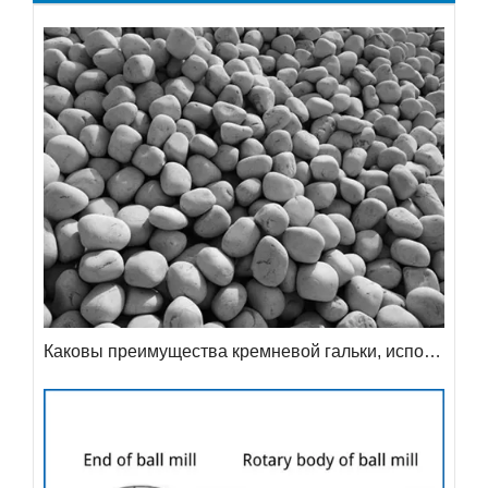
Каковы преимущества кремневой гальки, используемой в качестве мелющих тел?