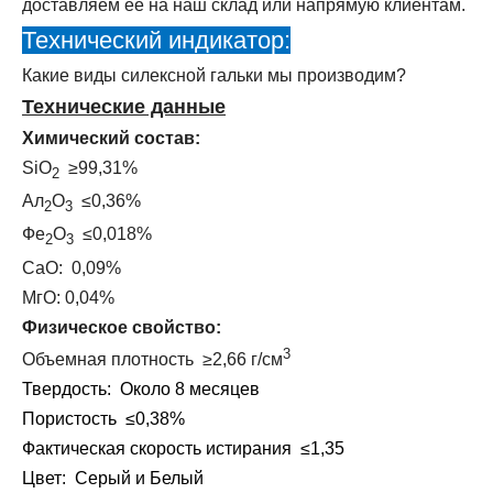
доставляем ее на наш склад или напрямую клиентам.
Технический индикатор:
Какие виды силексной гальки мы производим?
Технические данные
Химический состав:
SiO
≥99,31%
2
Ал
O
≤0,36%
2
3
Фе
O
≤0,018%
2
3
СаО: 0,09%
МгО: 0,04%
Физическое свойство:
3
Объемная плотность ≥2,66 г/см
Твердость: Около 8 месяцев
Пористость ≤0,38%
Фактическая скорость истирания ≤1,35
Цвет: Серый и Белый