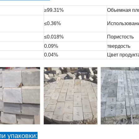
≥99.31%
Объемная пл
≤0.36%
Использован
≤0.018%
Пористость
0.09%
твердость
0.04%
Цвет продукт
и упаковки: