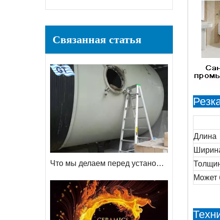
Связанная статья
Резка
Длина
Ширин
Что мы делаем перед установкой футеровочных кирпичей для шаровой мельницы
Толщи
Может 
Техн