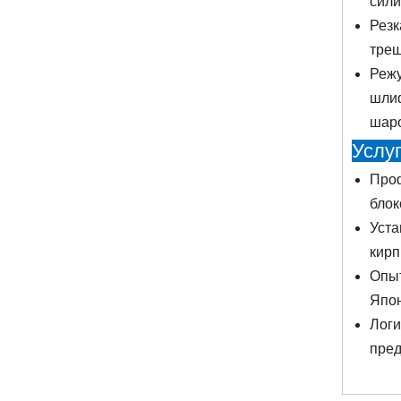
сили
Резк
трещ
Режу
шлиф
шаро
Услуг
Проф
блок
Уста
кирп
Опыт
Япон
Логи
пред