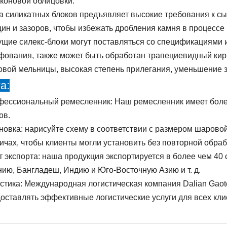
коновой облицовки.
а силикатных блоков предъявляет высокие требования к сы
ин и зазоров, чтобы избежать дробления камня в процессе 
щие силекс-блоки могут поставляться со спецификациями 
ования, также может быть обработан трапециевидный кир
вой мельницы, высокая степень прилегания, уменьшение 
а:
ессиональный ремесленник: Наш ремесленник имеет более
ов.
новка: нарисуйте схему в соответствии с размером шарово
ичах, чтобы клиенты могли установить без повторной обраб
 экспорта: наша продукция экспортируется в более чем 40 
ию, Бангладеш, Индию и Юго-Восточную Азию и т. д.
стика: Международная логистическая компания Dalian Gaote
оставлять эффективные логистические услуги для всех кли