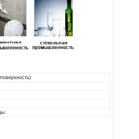
 поверхность)
цы.