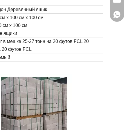
gaoteng
дон Деревянный ящик
+86-155
см х 100 см х 100 см
 см х 100 см
е ящики
г в мешке 25-27 тонн на 20 футов FCL 20
а 20 футов FCL
емый