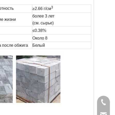
3
отность
≥2.66 г/см
более 3 лет
ие жизни
(см. сырье)
≤0.38%
Около 8
а после обжига
Белый
+86-827