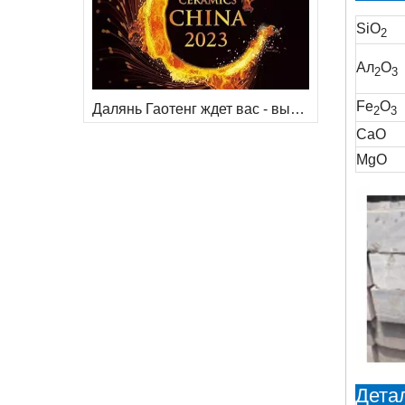
SiO
2
Ал
O
2
3
Fe
O
Далянь Гаотенг ждет вас - выставка керамики 2023 в Гуанчжоу
2
3
СаО
MgO
Детал