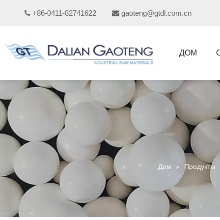
+86-0411-82741622
gaoteng@gtdl.com.cn


ДОМ
Дом
»
Продукты