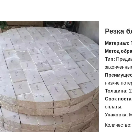
Резка б
Материал:
Метод обр
Тип:
Предва
законченны
Преимущес
низкие поте
Толщина:
1
Срок поста
оплаты.
Упаковка:
М
Количество: