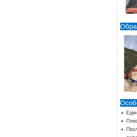
Обра
Особ
Еди
Плос
Посл